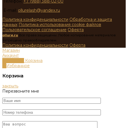
Телефон:
+7 (988) 388-02-00
E-mail:
ollurelash@yandex.ru
Политика конфиденциальности
Обработка и защита
данных
Политика использования cookie файлов
Пользовательское соглашение
Оферта
ollure.ru
Все права защищены. Любое копирование материалов
запрещено правообладателем.
Политика конфиденциальности
Оферта
Магазин
Аккаунт
0
пунктов
Корзина
0
Избранное
Корзина
закрыть
Перезвоните мне