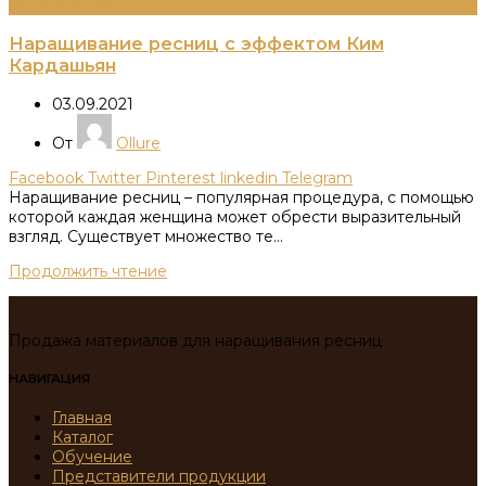
Информация
Наращивание ресниц с эффектом Ким
Кардашьян
03.09.2021
От
Ollure
Facebook
Twitter
Pinterest
linkedin
Telegram
Наращивание ресниц – популярная процедура, с помощью
которой каждая женщина может обрести выразительный
взгляд. Существует множество те...
Продолжить чтение
Продажа материалов для наращивания ресниц
НАВИГАЦИЯ
Главная
Каталог
Обучение
Представители продукции