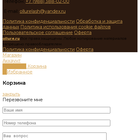
Телефон:
+7 (988) 388-02-00
E-mail:
ollurelash@yandex.ru
Политика конфиденциальности
Обработка и защита
данных
Политика использования cookie файлов
Пользовательское соглашение
Оферта
ollure.ru
Все права защищены. Любое копирование материалов
запрещено правообладателем.
Политика конфиденциальности
Оферта
Магазин
Аккаунт
0
пунктов
Корзина
0
Избранное
Корзина
закрыть
Перезвоните мне