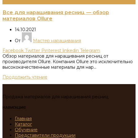
Информация
Все для наращивания ресниц — обзор
материалов Ollure
14.10.2021
От
Мастер наращивания
Facebook
Twitter
Pinterest
linkedin
Telegram
Обзор материалов для наращивания ресниц от
производителя Ollure. Компания Ollure это исключительно
высококачественные материалы для нар...
Продолжить чтение
Продажа материалов для наращивания ресниц
НАВИГАЦИЯ
Главная
Каталог
Обучение
Представители продукции