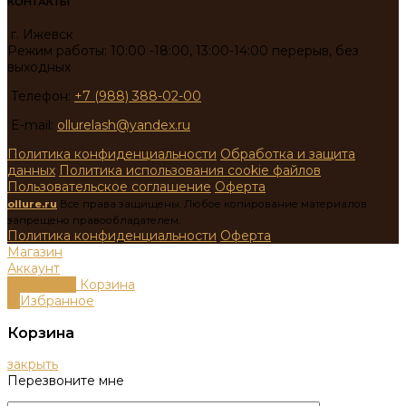
КОНТАКТЫ
г. Ижевск
Режим работы: 10:00 -18:00, 13:00-14:00 перерыв, без
выходных
Телефон:
+7 (988) 388-02-00
E-mail:
ollurelash@yandex.ru
Политика конфиденциальности
Обработка и защита
данных
Политика использования cookie файлов
Пользовательское соглашение
Оферта
ollure.ru
Все права защищены. Любое копирование материалов
запрещено правообладателем.
Политика конфиденциальности
Оферта
Магазин
Аккаунт
0
пунктов
Корзина
0
Избранное
Корзина
закрыть
Перезвоните мне