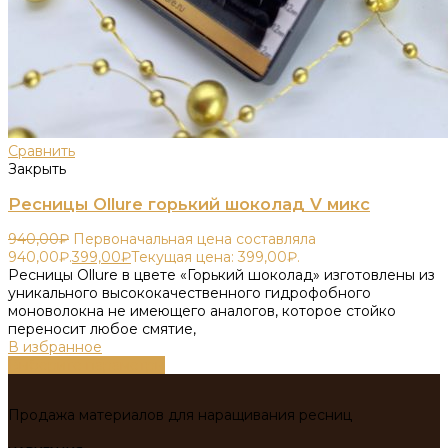
Сравнить
Закрыть
Ресницы Ollure горький шоколад V микс
940,00
₽
Первоначальная цена составляла
940,00₽.
399,00
₽
Текущая цена: 399,00₽.
Ресницы Ollure в цвете «Горький шоколад» изготовлены из
уникального высококачественного гидрофобного
моноволокна не имеющего аналогов, которое стойко
переносит любое смятие,
В избранное
Выберите параметры
Продажа материалов для наращивания ресниц